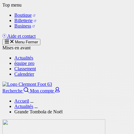
Aller
Top menu
au
Boutique
contenu
Billetterie
principal
Business
Aide et contact
Menu
Fermer
Mises en avant
Actualités
équipe pro
Classement
Calendrier
Recherche
Mon compte
Accueil
Actualités
Grande Tombola de Noël