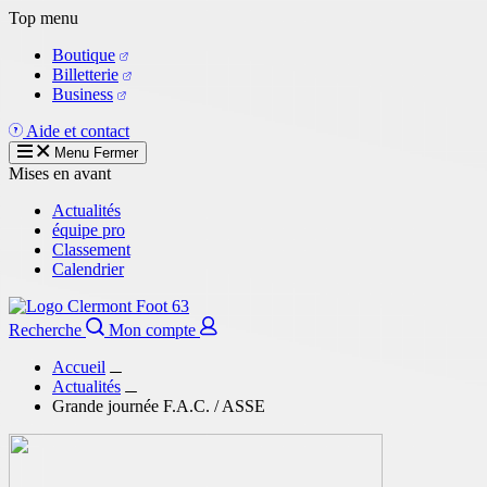
Aller
Top menu
au
Boutique
contenu
Billetterie
principal
Business
Aide et contact
Menu
Fermer
Mises en avant
Actualités
équipe pro
Classement
Calendrier
Recherche
Mon compte
Accueil
Actualités
Grande journée F.A.C. / ASSE