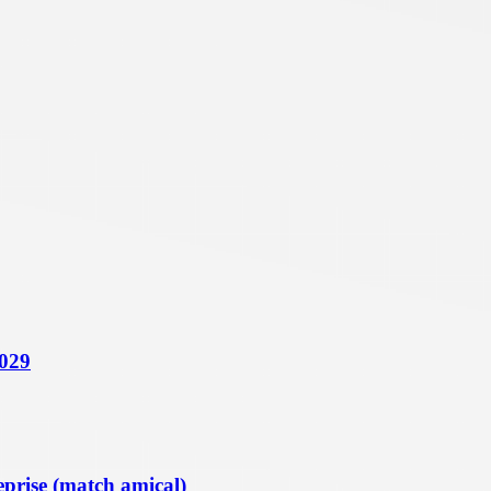
2029
eprise (match amical)