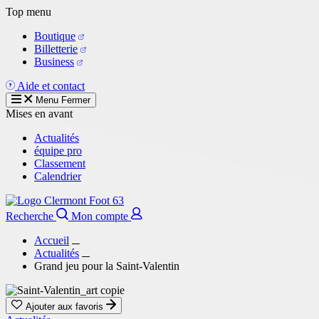
Aller
Top menu
au
Boutique
contenu
Billetterie
principal
Business
Aide et contact
Menu
Fermer
Mises en avant
Actualités
équipe pro
Classement
Calendrier
Recherche
Mon compte
Accueil
Actualités
Grand jeu pour la Saint-Valentin
Ajouter aux favoris