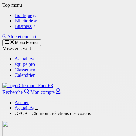
Aller
Top menu
au
Boutique
contenu
Billetterie
principal
Business
Aide et contact
Menu
Fermer
Mises en avant
Actualités
équipe pro
Classement
Calendrier
Recherche
Mon compte
Accueil
Actualités
GFCA - Clermont: réactions des coachs