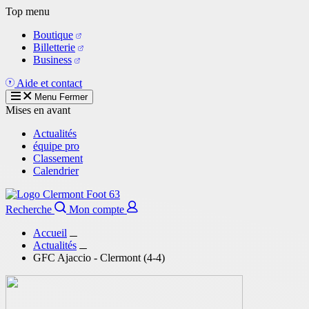
Aller
Top menu
au
Boutique
contenu
Billetterie
principal
Business
Aide et contact
Menu
Fermer
Mises en avant
Actualités
équipe pro
Classement
Calendrier
Recherche
Mon compte
Accueil
Actualités
GFC Ajaccio - Clermont (4-4)