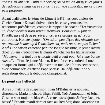
choses. Ils ont pris 2 buts sur corner, on l'a vu, on analyse les failles
de l'adversaire mais on se concentre sur nos capacités, sur ce qu'on
peut proposer.
"
Avant d'affronter le 8ème de Ligue 2 BKT, les coéquipiers de
Cheick Oumar Konaté doivent tirer les enseignements des
rencontres précédentes, comme le rappelle le coach : "
La frustration
et l'échec doivent nous rendre meilleurs. Pour cela, il faut de
l'intelligence et de la persévérance, et ce groupe en a
." Pour
corroborer, Konaté ajoute : "
On est un peu déçus des résultats car
on travaille beaucoup à l'entraînement, mais on ne va pas lâcher.
"
Après une saison entachée par une longue blessure, le jeune latéral
droit (20 ans) redécouvre le plaisir d'enchaîner les titularisations :
"
Maintenant, il faut que je monte petit à petit pour faire une bonne
saison
", affirme le jeune Malien. Il fera face ce vendredi à une
attaque en forme, qui a déjà inscrit un total de 10 buts cette saison,
avec comme tête d'affiche Pape Meïssa Ba, déjà auteur de 5
réalisations depuis le début du championnat.
Le point sur l’effectif
Après 3 matchs de suspension, Ivan M'Bahia est à nouveau
disponible. Marks Inchaud, Ilhan Fakili, Yoël Armougom et Johan
Gastien sont toujours blessés. À cette liste s'ajoute Jérémy Jacquet,
blessé à l'épaule mardi dernier face au Red Star, dont l'absence est