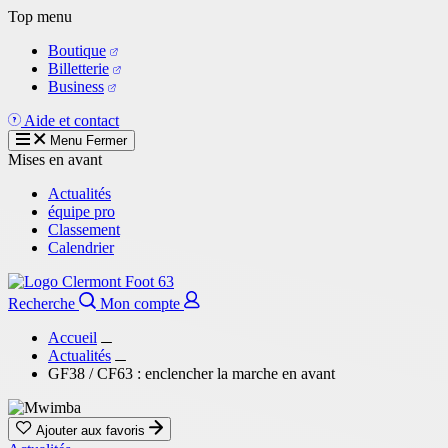
Aller
Top menu
au
Boutique
contenu
Billetterie
principal
Business
Aide et contact
Menu
Fermer
Mises en avant
Actualités
équipe pro
Classement
Calendrier
Recherche
Mon compte
Accueil
Actualités
GF38 / CF63 : enclencher la marche en avant
Ajouter aux favoris