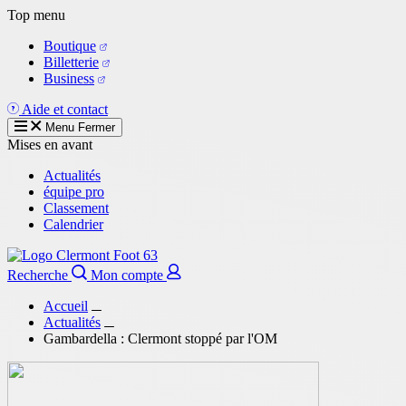
Aller
Top menu
au
Boutique
contenu
Billetterie
principal
Business
Aide et contact
Menu
Fermer
Mises en avant
Actualités
équipe pro
Classement
Calendrier
Recherche
Mon compte
Accueil
Actualités
Gambardella : Clermont stoppé par l'OM