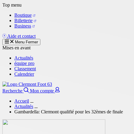
Aller
Top menu
au
Boutique
contenu
Billetterie
principal
Business
Aide et contact
Menu
Fermer
Mises en avant
Actualités
équipe pro
Classement
Calendrier
Recherche
Mon compte
Accueil
Actualités
Gambardella: Clermont qualifié pour les 32èmes de finale