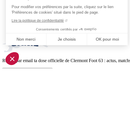
Pour modifier vos préférences par la suite, cliquez sur le lien
'Préférences de cookies' situé dans le pied de page.
Lire la politique de confidentialité
Consentements certifiés par
Non merci
Je choisis
OK pour moi
Axeptio consent
Plateforme de Gestion du Consentement : Personnalisez vo
Reçois par email ta dose officielle de Clermont Foot 63 : actus, matchs
Notre plateforme vous permet d'adapter et de gérer vos param
Je m'inscris à la newsletter
Pied de page (liens légaux)
© 2026 Clermont Foot 63
Présentation Générale
Mentions légales
Politique de confidentialité
Plan du site
Accessibilité: Partiellement conforme
Conditions générales de vente
Gestion des cookies
Réalisé par