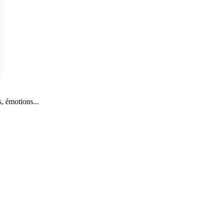
s Options
, émotions...
ètres de confidentialité, en garantissant la conformité avec le