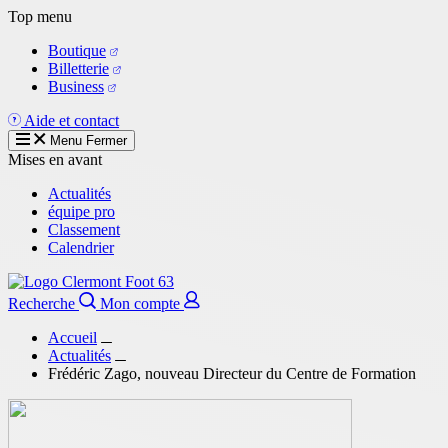
Aller
Top menu
au
Boutique
contenu
Billetterie
principal
Business
Aide et contact
Menu
Fermer
Mises en avant
Actualités
équipe pro
Classement
Calendrier
Recherche
Mon compte
Accueil
Actualités
Frédéric Zago, nouveau Directeur du Centre de Formation