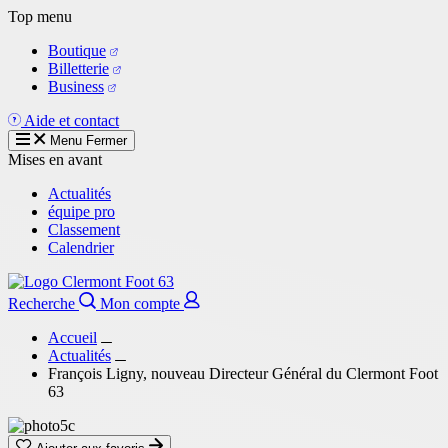
Aller
Top menu
au
Boutique
contenu
Billetterie
principal
Business
Aide et contact
Menu
Fermer
Mises en avant
Actualités
équipe pro
Classement
Calendrier
Recherche
Mon compte
Accueil
Actualités
François Ligny, nouveau Directeur Général du Clermont Foot
63