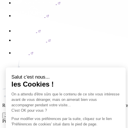
Salut c'est nous...
les Cookies !
On a attendu d'être sûrs que le contenu de ce site vous intéresse
avant de vous déranger, mais on aimerait bien vous
accompagner pendant votre visite...
Reçois par email ta dose officielle de Clermont Foot 63 : actus, matchs
C'est OK pour vous ?
Je m'inscris à la newsletter
Pour modifier vos préférences par la suite, cliquez sur le lien
Pied de page (liens légaux)
'Préférences de cookies' situé dans le pied de page.