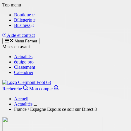
Aller
Top menu
au
Boutique
contenu
Billetterie
principal
Business
Aide et contact
Menu
Fermer
Mises en avant
Actualités
équipe pro
Classement
Calendrier
Recherche
Mon compte
Accueil
Actualités
France / Espagne Espoirs ce soir sur Direct 8