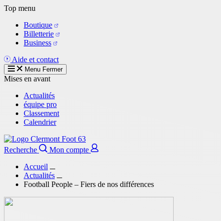
Aller
Top menu
au
Boutique
contenu
Billetterie
principal
Business
Aide et contact
Menu
Fermer
Mises en avant
Actualités
équipe pro
Classement
Calendrier
Recherche
Mon compte
Accueil
Actualités
Football People – Fiers de nos différences