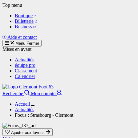
Aller
Top menu
au
Boutique
contenu
Billetterie
principal
Business
Aide et contact
Menu
Fermer
Mises en avant
Actualités
équipe pro
Classement
Calendrier
Recherche
Mon compte
Accueil
Actualités
Focus : Strasbourg - Clermont
Ajouter aux favoris