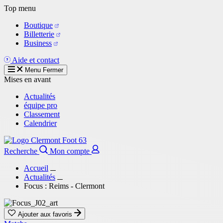
Aller
Top menu
au
Boutique
contenu
Billetterie
principal
Business
Aide et contact
Menu
Fermer
Mises en avant
Actualités
équipe pro
Classement
Calendrier
Recherche
Mon compte
Accueil
Actualités
Focus : Reims - Clermont
Ajouter aux favoris