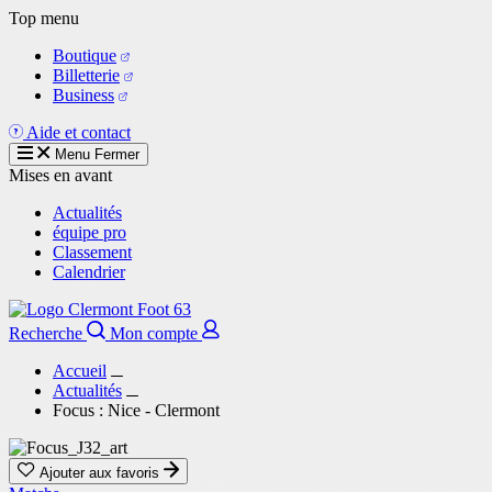
Aller
Top menu
au
Boutique
contenu
Billetterie
principal
Business
Aide et contact
Menu
Fermer
Mises en avant
Actualités
équipe pro
Classement
Calendrier
Recherche
Mon compte
Accueil
Actualités
Focus : Nice - Clermont
Ajouter aux favoris