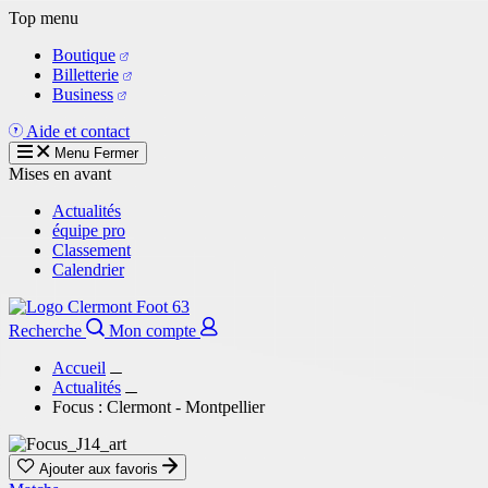
Aller
Top menu
au
Boutique
contenu
Billetterie
principal
Business
Aide et contact
Menu
Fermer
Mises en avant
Actualités
équipe pro
Classement
Calendrier
Recherche
Mon compte
Accueil
Actualités
Focus : Clermont - Montpellier
Ajouter aux favoris