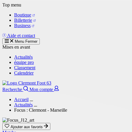
Aller
Top menu
au
Boutique
contenu
Billetterie
principal
Business
Aide et contact
Menu
Fermer
Mises en avant
Actualités
équipe pro
Classement
Calendrier
Recherche
Mon compte
Accueil
Actualités
Focus : Clermont - Marseille
Ajouter aux favoris