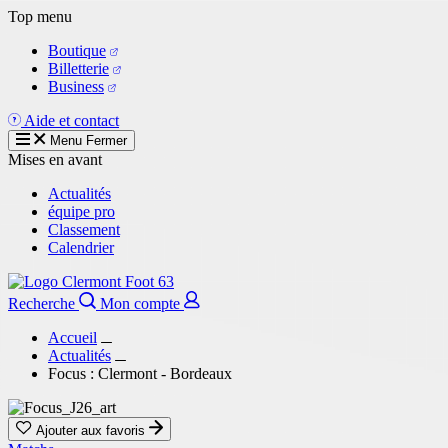
Aller
Top menu
au
Boutique
contenu
Billetterie
principal
Business
Aide et contact
Menu
Fermer
Mises en avant
Actualités
équipe pro
Classement
Calendrier
Recherche
Mon compte
Accueil
Actualités
Focus : Clermont - Bordeaux
Ajouter aux favoris