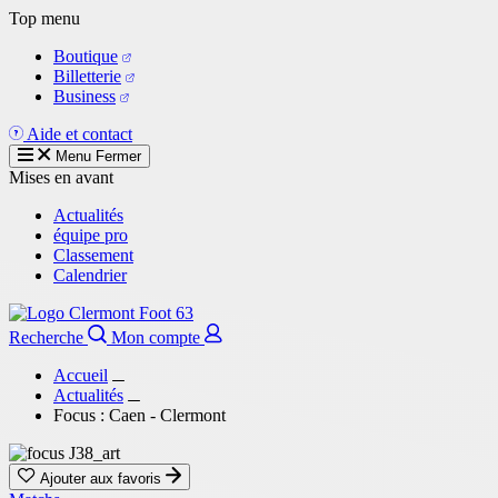
Aller
Top menu
au
Boutique
contenu
Billetterie
principal
Business
Aide et contact
Menu
Fermer
Mises en avant
Actualités
équipe pro
Classement
Calendrier
Recherche
Mon compte
Accueil
Actualités
Focus : Caen - Clermont
Ajouter aux favoris