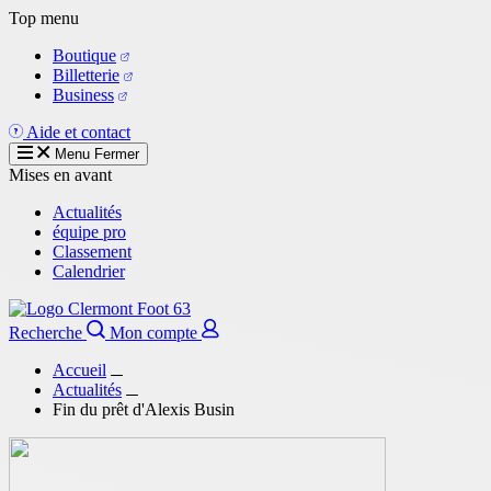
Aller
Top menu
au
Boutique
contenu
Billetterie
principal
Business
Aide et contact
Menu
Fermer
Mises en avant
Actualités
équipe pro
Classement
Calendrier
Recherche
Mon compte
Accueil
Actualités
Fin du prêt d'Alexis Busin