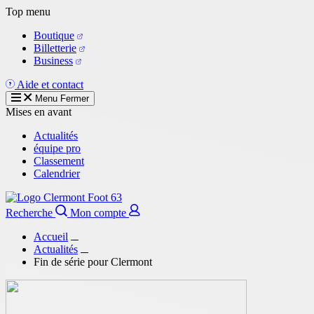
Aller
Top menu
au
Boutique
contenu
Billetterie
principal
Business
Aide et contact
Menu
Fermer
Mises en avant
Actualités
équipe pro
Classement
Calendrier
Recherche
Mon compte
Accueil
Actualités
Fin de série pour Clermont