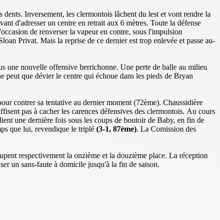
dents. Inversement, les clermontois lâchent du lest et vont rendre la
vant d'adresser un centre en retrait aux 6 mètres. Toute la défense
'occasion de renverser la vapeur en contre, sous l'impulsion
loan Privat. Mais la reprise de ce dernier est trop enlevée et passe au-
sous une nouvelle offensive berrichonne. Une perte de balle au milieu
ne peut que dévier le centre qui échoue dans les pieds de Bryan
e pour contrer sa tentative au dernier moment (72ème). Chaussidière
uffisent pas à cacher les carences défensives des clermontois. Au cours
lient une dernière fois sous les coups de boutoir de Baby, en fin de
s que lui, revendique le triplé
(3-1, 87ème)
. La Comission des
cupent respectivement la onzième et la douzième place. La réception
er un sans-faute à domicile jusqu'à la fin de saison.