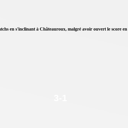
atchs en s'inclinant à Châteauroux, malgré avoir ouvert le score en
3
-
1