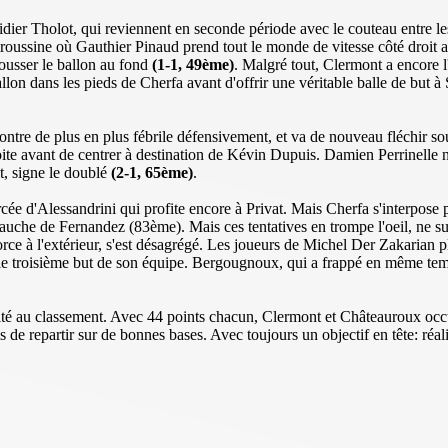
er Tholot, qui reviennent en seconde période avec le couteau entre les 
telroussine où Gauthier Pinaud prend tout le monde de vitesse côté droit a
pousser le ballon au fond
(1-1, 49ème)
. Malgré tout, Clermont a encore l
on dans les pieds de Cherfa avant d'offrir une véritable balle de but à S
 montre de plus en plus fébrile défensivement, et va de nouveau fléchir 
roite avant de centrer à destination de Kévin Dupuis. Damien Perrinelle 
t, signe le doublé
(2-1, 65ème)
.
rcée d'Alessandrini qui profite encore à Privat. Mais Cherfa s'interpos
 gauche de Fernandez (83ème). Mais ces tentatives en trompe l'oeil, ne s
force à l'extérieur, s'est désagrégé. Les joueurs de Michel Der Zakarian p
e le troisième but de son équipe. Bergougnoux, qui a frappé en même temp
galité au classement. Avec 44 points chacun, Clermont et Châteauroux oc
e repartir sur de bonnes bases. Avec toujours un objectif en tête: réalis