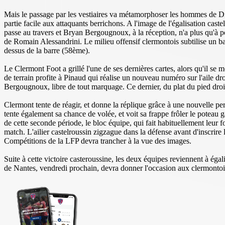
Mais le passage par les vestiaires va métamorphoser les hommes de Didi
partie facile aux attaquants berrichons. A l'image de l'égalisation cas
passe au travers et Bryan Bergougnoux, à la réception, n'a plus qu'à 
de Romain Alessandrini. Le milieu offensif clermontois subtilise un ball
dessus de la barre (58ème).
Le Clermont Foot a grillé l'une de ses dernières cartes, alors qu'il se
de terrain profite à Pinaud qui réalise un nouveau numéro sur l'aile d
Bergougnoux, libre de tout marquage. Ce dernier, du plat du pied droi
Clermont tente de réagir, et donne la réplique grâce à une nouvelle pe
tente également sa chance de volée, et voit sa frappe frôler le poteau
de cette seconde période, le bloc équipe, qui fait habituellement leur 
match. L'ailier castelroussin zigzague dans la défense avant d'inscrir
Compétitions de la LFP devra trancher à la vue des images.
Suite à cette victoire casteroussine, les deux équipes reviennent à é
de Nantes, vendredi prochain, devra donner l'occasion aux clermontois d