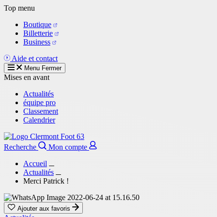
Aller
Top menu
au
Boutique
contenu
Billetterie
principal
Business
Aide et contact
Menu
Fermer
Mises en avant
Actualités
équipe pro
Classement
Calendrier
Recherche
Mon compte
Accueil
Actualités
Merci Patrick !
Ajouter aux favoris