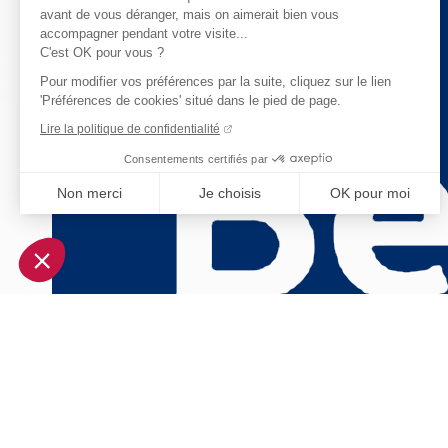
avant de vous déranger, mais on aimerait bien vous
accompagner pendant votre visite...
C'est OK pour vous ?
Pour modifier vos préférences par la suite, cliquez sur le lien
'Préférences de cookies' situé dans le pied de page.
Lire la politique de confidentialité
Consentements certifiés par
Non merci
Je choisis
OK pour moi
Axeptio consent
Plateforme de Gestion du Consentement : Personnalisez vo
Notre plateforme vous permet d'adapter et de gérer vos param