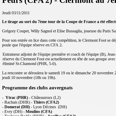
Feurs (CFA 2) - Clermont au 7è
Jeudi 03/11/2011
Le tirage au sort du 7ème tour de la Coupe de France a été effe
Grégory Coupet, Willy Sagnol et Elise Bussaglia, joueuse du Paris Sai
Pour son entrée en lice dans cette compétition, le Clermont Foot se d
poule que l'équipe réserve en CFA 2.
Entraineur adjoint de l'équipe première et coach de l'équipe (B), Jean
réserve du Clermont Foot est actuellement en tête de son groupe avec 2
éliminé St-Chamond (PHR, 5-0).
La rencontre se déroulera le samedi 19 ou le dimanche 20 novembre 2
jeudi 10 novembre (18h ou 19h).
Programme des clubs auvergnats
-
Ytrac (PHR)
- Châteauroux (L2)
- Rachais (DHR) -
Thiers (CFA2)
-
Domerat (DH)
- Lyon Décines (DH)
- Evry (DH) -
Moulins (CFA)