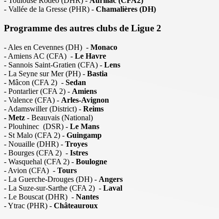
- Toulouse Rodéo (DHR) -
Aurillac (CFA2)
- Vallée de la Gresse (PHR) -
Chamalières (DH)
Programme des autres clubs de Ligue 2
- Ales en Cevennes (DH) -
Monaco
- Amiens AC (CFA) -
Le Havre
- Sannois Saint-Gratien (CFA) -
Lens
- La Seyne sur Mer (PH) -
Bastia
- Mâcon (CFA 2) -
Sedan
- Pontarlier (CFA 2) -
Amiens
- Valence (CFA) -
Arles-Avignon
- Adamswiller (District) -
Reims
- Metz
- Beauvais (National)
- Plouhinec (DSR) -
Le Mans
- St Malo (CFA 2) -
Guingamp
- Nouaille (DHR) -
Troyes
- Bourges (CFA 2) -
Istres
- Wasquehal (CFA 2) -
Boulogne
- Avion (CFA) -
Tours
- La Guerche-Drouges (DH) -
Angers
- La Suze-sur-Sarthe (CFA 2) -
Laval
- Le Bouscat (DHR) -
Nantes
- Ytrac (PHR) -
Châteauroux