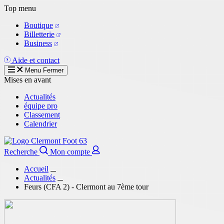
Aller
Top menu
au
Boutique
contenu
Billetterie
principal
Business
Aide et contact
Menu
Fermer
Mises en avant
Actualités
équipe pro
Classement
Calendrier
Recherche
Mon compte
Accueil
Actualités
Feurs (CFA 2) - Clermont au 7ème tour