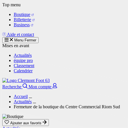
Aller
Top menu
au
Boutique
contenu
Billetterie
principal
Business
Aide et contact
Menu
Fermer
Mises en avant
Actualités
équipe pro
Classement
Calendrier
Recherche
Mon compte
Accueil
Actualités
Fermeture de la boutique du Centre Commercial Riom Sud
Ajouter aux favoris