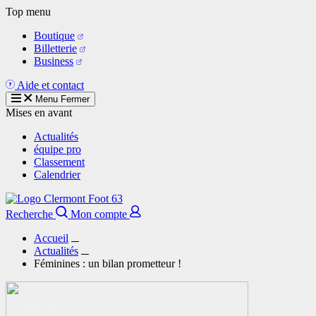
Aller
Top menu
au
Boutique
contenu
Billetterie
principal
Business
Aide et contact
Menu
Fermer
Mises en avant
Actualités
équipe pro
Classement
Calendrier
Recherche
Mon compte
Accueil
Actualités
Féminines : un bilan prometteur !