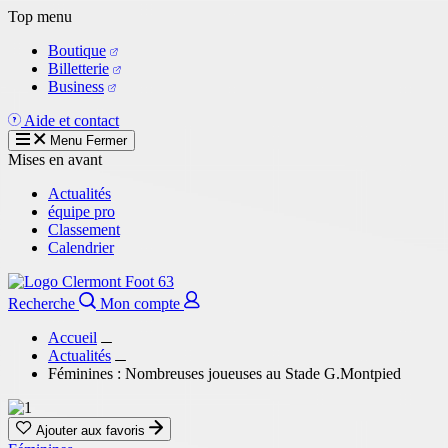
Aller
Top menu
au
Boutique
contenu
Billetterie
principal
Business
Aide et contact
Menu
Fermer
Mises en avant
Actualités
équipe pro
Classement
Calendrier
Recherche
Mon compte
Accueil
Actualités
Féminines : Nombreuses joueuses au Stade G.Montpied
Ajouter aux favoris