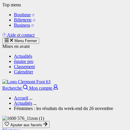
Aller
Top menu
au
Boutique
contenu
Billetterie
principal
Business
Aide et contact
Menu
Fermer
Mises en avant
Actualités
équipe pro
Classement
Calendrier
Recherche
Mon compte
Accueil
Actualités
Féminines : les résultats du week-end du 26 novembre
Ajouter aux favoris