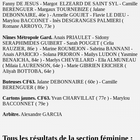
Fanny DE JESUS - Margot ELZEARD DE SAINT SYL - Camille
BERENGUER - Margaux TOURNEBIZE ( Jalane
DEBONNAIRE, 46e ) - Armelle GOUJET - Flavie LE DIEU -
Marylou BACCONET - Inès DESGRANGES PALMIERI (
Romane ARROYO, 73e )
Nîmes Métropole Gard.
Anais PRIAULET - Sidony
SERAPHIMIDES GUIBERT - Sarah POUGET ( Celia
RAUZIER, 86e ) - Marine ROUMEJON - Sabrina BANNANI -
Anais APARICIO - Solana PRIORON - Mailys LUDON ( Yasmine
BENAICHA, 84e ) - Maelys CHEVILLARD - Ella ALMUNEAU
( Milaia LAURENSON, 64e ) - Marie GIBRIEN ERICHER (
Aliyah BOTTOBA, 64e )
Buteuses CF63.
Jalane DEBONNAIRE ( 60e ) - Camille
BERENGUER ( 86e )
Cartons jaunes. CF63.
Yvan CHARVILLAT ( 77e ) - Marylou
BACCONNET ( 79e )
Arbitre.
Alexandre GARCIA
Tous les résultats de la section féminine :