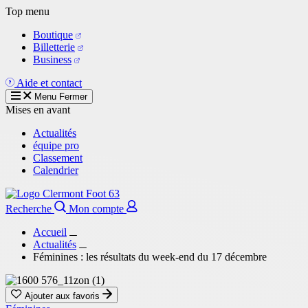
Aller
Top menu
au
Boutique
contenu
Billetterie
principal
Business
Aide et contact
Menu
Fermer
Mises en avant
Actualités
équipe pro
Classement
Calendrier
Recherche
Mon compte
Accueil
Actualités
Féminines : les résultats du week-end du 17 décembre
Ajouter aux favoris