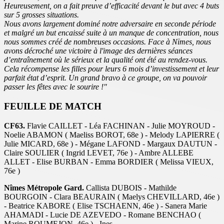
Heureusement, on a fait preuve d’efficacité devant le but
avec 4 buts
sur 5 grosses situations.
Nous avons largement dominé notre adversaire en seconde période
et malgré un but
encaissé suite à un manque de concentration, nous
nous sommes créé de nombreuses
occasions.
Face à Nïmes, nous
avons décroché une victoire à l'image des dernières séances
d’entraînement où le sérieux et la qualité ont été au rendez-vous.
Cela récompense les filles
pour leurs 6 mois d’investissement et leur
parfait état d’esprit.
Un grand bravo à ce groupe, on va pouvoir
passer les fêtes avec le sourire !"
FEUILLE DE MATCH
CF63.
Flavie CAILLET - Léa FACHINAN - Julie MOYROUD -
Noelie ABAMON ( Maeliss BOROT, 68e ) - Melody LAPIERRE (
Julie MICARD, 68e ) - Mégane LAFOND - Margaux DAUTUN -
Claire SOULIER ( Ingrid LEVET, 76e ) - Ambre ALLEBE
ALLET - Elise BURBAN - Emma BORDIER ( Melissa VIEUX,
76e )
Nîmes Métropole Gard.
Callista DUBOIS - Mathilde
BOURGOIN - Clara BEAURAIN ( Maelys CHEVILLARD, 46e )
- Beatrice KABORE ( Elise TSCHAENN, 46e ) - Sanera Marie
AHAMADI - Lucie DE AZEVEDO - Romane BENCHAO (
Marine ROUMEJON, 46e ) - Ines