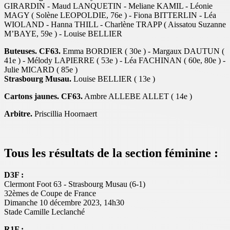
GIRARDIN - Maud LANQUETIN - Meliane KAMIL - Léonie
MAGY ( Solène LEOPOLDIE, 76e ) - Fiona BITTERLIN - Léa
WIOLAND - Hanna THILL - Charlène TRAPP ( Aissatou Suzanne
M’BAYE, 59e ) - Louise BELLIER
Buteuses. CF63.
Emma BORDIER ( 30e ) - Margaux DAUTUN (
41e ) - Mélody LAPIERRE ( 53e ) - Léa FACHINAN ( 60e, 80e ) -
Julie MICARD ( 85e )
Strasbourg Musau.
Louise BELLIER ( 13e )
Cartons jaunes. CF63.
Ambre ALLEBE ALLET ( 14e )
Arbitre.
Priscillia Hoornaert
Tous les résultats de la section féminine :
D3F :
Clermont Foot 63 - Strasbourg Musau (6-1)
32èmes de Coupe de France
Dimanche 10 décembre 2023, 14h30
Stade Camille Leclanché
R1F :