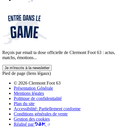
Reçois par email ta dose officielle de Clermont Foot 63 : actus,
matchs, émotions...
Je m'inscris à la newsletter
Pied de page (liens légaux)
© 2026 Clermont Foot 63
Présentation Générale
Mentions légales
Politique de confidentialité
Plan du site
Accessibilité: Partiellement conforme
Conditions générales de vente
Gestion des cookies
Réalisé par