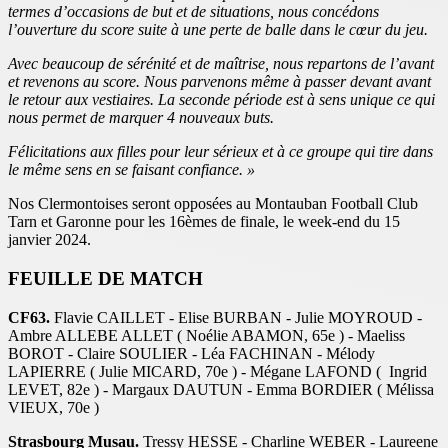
termes d’occasions de but et de situations, nous concédons
l’ouverture du score suite à une perte de balle dans le cœur du jeu.
Avec beaucoup de sérénité et de maîtrise, nous repartons de l’avant
et revenons au score. Nous parvenons même à passer devant avant
le retour aux vestiaires. La seconde période est à sens unique ce qui
nous permet de marquer 4 nouveaux buts.
Félicitations aux filles pour leur sérieux et à ce groupe qui tire dans
le même sens en se faisant confiance. »
Nos Clermontoises seront opposées au Montauban Football Club
Tarn et Garonne pour les 16èmes de finale, le week-end du 15
janvier 2024.
FEUILLE DE MATCH
CF63.
Flavie CAILLET - Elise BURBAN - Julie MOYROUD -
Ambre ALLEBE ALLET ( Noélie ABAMON, 65e ) - Maeliss
BOROT - Claire SOULIER - Léa FACHINAN - Mélody
LAPIERRE ( Julie MICARD, 70e ) - Mégane LAFOND ( Ingrid
LEVET, 82e ) - Margaux DAUTUN - Emma BORDIER ( Mélissa
VIEUX, 70e )
Strasbourg Musau.
Tressy HESSE - Charline WEBER - Laureene