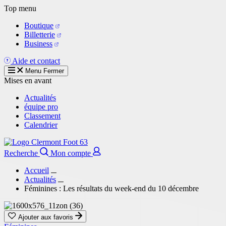
Aller
Top menu
au
Boutique
contenu
Billetterie
principal
Business
Aide et contact
Menu
Fermer
Mises en avant
Actualités
équipe pro
Classement
Calendrier
Recherche
Mon compte
Accueil
Actualités
Féminines : Les résultats du week-end du 10 décembre
Ajouter aux favoris