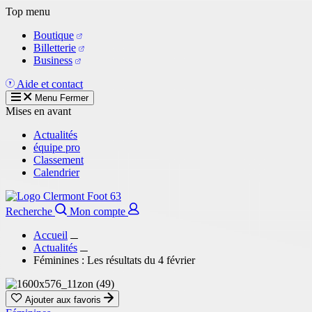
Aller
Top menu
au
Boutique
contenu
Billetterie
principal
Business
Aide et contact
Menu
Fermer
Mises en avant
Actualités
équipe pro
Classement
Calendrier
Recherche
Mon compte
Accueil
Actualités
Féminines : Les résultats du 4 février
Ajouter aux favoris