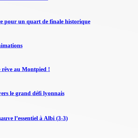
 pour un quart de finale historique
nimations
 rêve au Montpied !
ers le grand défi lyonnais
ve l’essentiel à Albi (3-3)