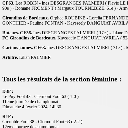
CF63.
Lea ROBIN - Ines DESGRANGES PALMIERI ( Flavie LE D
90e ) - Romane FROMENT ( Margaux TOURNEBIZE, 61e ) - A
Girondins de Bordeaux.
Orphee ROUBINE - Lorelia FERNANDES 
GONTHIER - Pauline FONTAN - Kaysseely DANGUIAT AVRILA -
Buteurs. CF36.
Ines DESGRANGES PALMIERI ( 17e ) - Jalane DE
FC Girondins de Bordeaux.
Kaysseely DANGUIAT AVRILA ( 52e
Cartons jaunes. CF63.
Ines DESGRANGES PALMIERI ( 31e ) - M
Arbitre.
Lilian PALMIER
Tous les résultats de la section féminine :
D3F :
Le Puy Foot 43 - Clermont Foot 63 ( 1-0 )
11ème journée de championnat
Dimanche 4 février 2024, 14h30
R1F :
Grenoble Foot 38 - Clermont Foot 63 ( 2-2 )
12ème journée de championnat