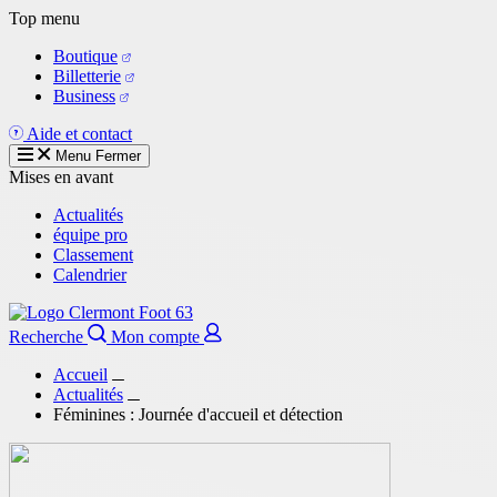
Aller
Top menu
au
Boutique
contenu
Billetterie
principal
Business
Aide et contact
Menu
Fermer
Mises en avant
Actualités
équipe pro
Classement
Calendrier
Recherche
Mon compte
Accueil
Actualités
Féminines : Journée d'accueil et détection