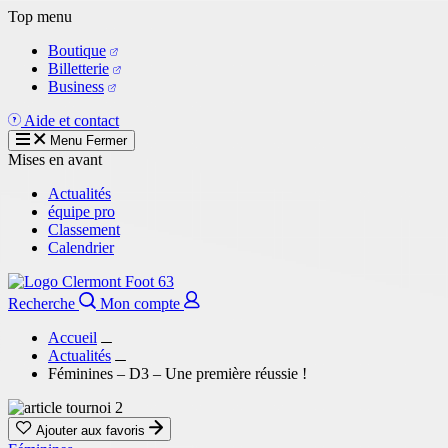
Aller
Top menu
au
Boutique
contenu
Billetterie
principal
Business
Aide et contact
Menu
Fermer
Mises en avant
Actualités
équipe pro
Classement
Calendrier
Recherche
Mon compte
Accueil
Actualités
Féminines – D3 – Une première réussie !
Ajouter aux favoris