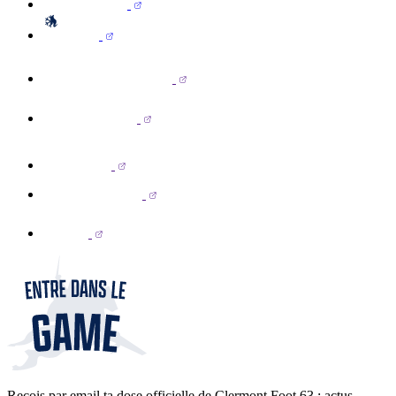
Reçois par email ta dose officielle de Clermont Foot 63 : actus,