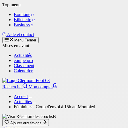
Aller
Top menu
au
Boutique
contenu
Billetterie
principal
Business
Aide et contact
Menu
Fermer
Mises en avant
Actualités
équipe pro
Classement
Calendrier
Recherche
Mon compte
Accueil
Actualités
Féminines : Coup d'envoi à 15h au Montpied
Ajouter aux favoris