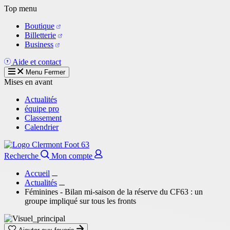
Aller
Top menu
au
Boutique
contenu
Billetterie
principal
Business
Aide et contact
Menu
Fermer
Mises en avant
Actualités
équipe pro
Classement
Calendrier
Recherche
Mon compte
Accueil
Actualités
Féminines - Bilan mi-saison de la réserve du CF63 : un
groupe impliqué sur tous les fronts