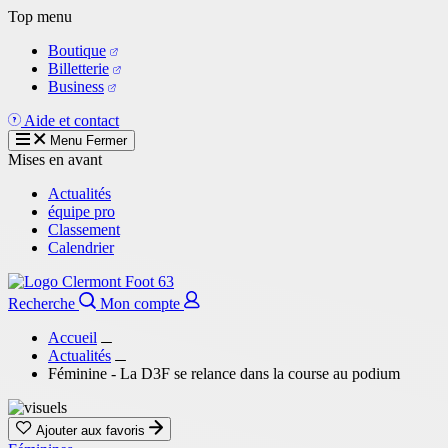
Aller
Top menu
au
Boutique
contenu
Billetterie
principal
Business
Aide et contact
Menu
Fermer
Mises en avant
Actualités
équipe pro
Classement
Calendrier
Recherche
Mon compte
Accueil
Actualités
Féminine - La D3F se relance dans la course au podium
Ajouter aux favoris