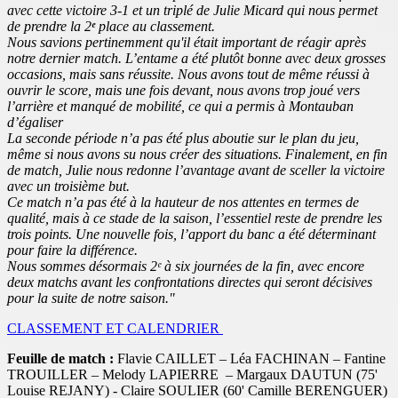
avec cette victoire 3-1 et un triplé de Julie Micard qui nous permet
de prendre la 2
ᵉ
place au classement.
Nous savions pertinemment qu'il était important de réagir après
notre dernier match. L’entame a été plutôt bonne avec deux grosses
occasions, mais sans réussite. Nous avons tout de même réussi à
ouvrir le score, mais une fois devant, nous avons trop joué vers
l’arrière et manqué de mobilité, ce qui a permis à Montauban
d’égaliser
La seconde période n’a pas été plus aboutie sur le plan du jeu,
même si nous avons su nous créer des situations. Finalement, en fin
de match, Julie nous redonne l’avantage avant de sceller la victoire
avec un troisième but.
Ce match n’a pas été à la hauteur de nos attentes en termes de
qualité, mais à ce stade de la saison, l’essentiel reste de prendre les
trois points. Une nouvelle fois, l’apport du banc a été déterminant
pour faire la différence.
Nous sommes désormais 2ᵉ à six journées de la fin, avec encore
deux matchs avant les confrontations directes qui seront décisives
pour la suite de notre saison."
CLASSEMENT ET CALENDRIER
Feuille de match :
Flavie CAILLET – Léa FACHINAN – Fantine
TROUILLER – Melody LAPIERRE – Margaux DAUTUN (75'
Louise REJANY) - Claire SOULIER (60' Camille BERENGUER)