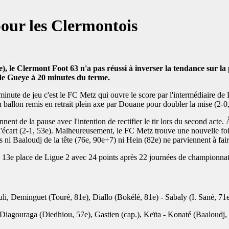
our les Clermontois
e), le Clermont Foot 63 n'a pas réussi à inverser la tendance sur l
n de Gueye à 20 minutes du terme.
nute de jeu c'est le FC Metz qui ouvre le score par l'intermédiaire de 
un ballon remis en retrait plein axe par Douane pour doubler la mise (2-0
nnent de la pause avec l'intention de rectifier le tir lors du second ac
 l'écart (2-1, 53e). Malheureusement, le FC Metz trouve une nouvelle foi
 ni Baaloudj de la tête (76e, 90e+7) ni Hein (82e) ne parviennent à fair
la 13e place de Ligue 2 avec 24 points après 22 journées de championn
i, Deminguet (Touré, 81e), Diallo (Bokélé, 81e) - Sabaly (I. Sané, 7
iagouraga (Diedhiou, 57e), Gastien (cap.), Keïta - Konaté (Baaloudj, 