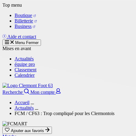
Aller
Top menu
au
Boutique
contenu
Billetterie
principal
Business
Aide et contact
Menu
Fermer
Mises en avant
Actualités
équipe pro
Classement
Calendrier
Recherche
Mon compte
Accueil
Actualités
FCM / CF63 : Trop compliqué pour les Clermontois
Ajouter aux favoris