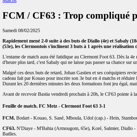
Matchs
FCM / CF63 : Trop compliqué p
Samedi 08/02/2025
Rapidement mené 2-0 suite à des buts de Diallo (4e) et Sabaly (18
(53e), les Clermontois s'inclinent 3 buts à 1 après une réalisatio
L'entame de match aura été fatidique au Clermont Foot 63. Dès la 4e mi
d'heure plus tard, c'est Sabaly qui ne laisse pas passer sa chance sur 
Malgré ces deux buts de retard, Johan Gastien et ses coéquipiers revie
cadeau fait par Kouao pour inscrire son 3e but en 4 matchs et réduire
Durant les 20 dernières minutes les deux formations font jeu égal, mais
Avant de recevoir Bastia vendredi prochain à 20h, le CF63 pointe à 
Feuille de match. FC Metz - Clermont Foot 63 3-1
FCM.
Bodart - Kouao, S. Sané, Mboula, Udol (cap.) - Hein, Stamboul
CF63.
N'Diaye - M'Bahia (Armougom, 65e), Koré, Salmier, Diallo - D
Batlles.