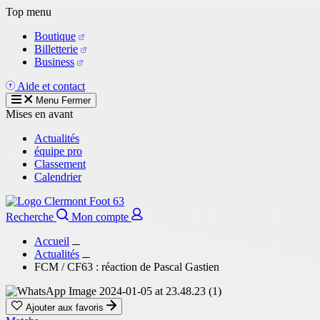
Aller
Top menu
au
Boutique
contenu
Billetterie
principal
Business
Aide et contact
Menu
Fermer
Mises en avant
Actualités
équipe pro
Classement
Calendrier
Recherche
Mon compte
Accueil
Actualités
FCM / CF63 : réaction de Pascal Gastien
Ajouter aux favoris