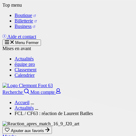
Aller
Top menu
au
Boutique
contenu
Billetterie
principal
Business
Aide et contact
Menu
Fermer
Mises en avant
Actualités
équipe pro
Classement
Calendrier
Recherche
Mon compte
Accueil
Actualités
FCL / CF63 : réaction de Laurent Batlles
Ajouter aux favoris