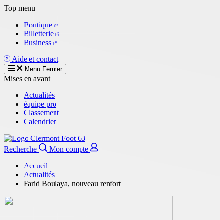
Aller
Top menu
au
Boutique
contenu
Billetterie
principal
Business
Aide et contact
Menu
Fermer
Mises en avant
Actualités
équipe pro
Classement
Calendrier
Recherche
Mon compte
Accueil
Actualités
Farid Boulaya, nouveau renfort