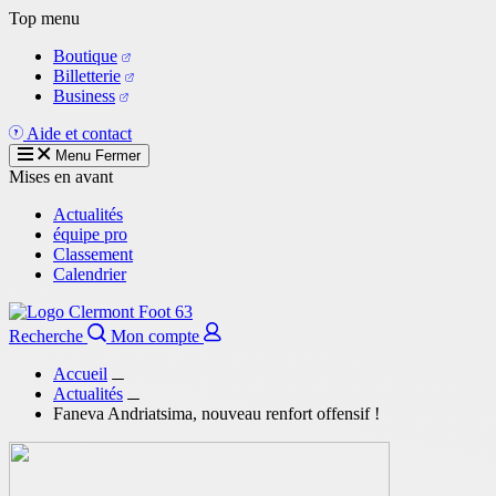
Aller
Top menu
au
Boutique
contenu
Billetterie
principal
Business
Aide et contact
Menu
Fermer
Mises en avant
Actualités
équipe pro
Classement
Calendrier
Recherche
Mon compte
Accueil
Actualités
Faneva Andriatsima, nouveau renfort offensif !