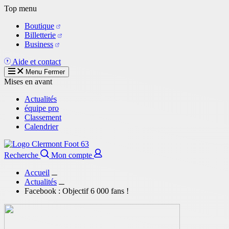
Aller
Top menu
au
Boutique
contenu
Billetterie
principal
Business
Aide et contact
Menu
Fermer
Mises en avant
Actualités
équipe pro
Classement
Calendrier
Recherche
Mon compte
Accueil
Actualités
Facebook : Objectif 6 000 fans !