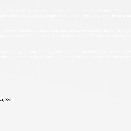
ont retrouvé une rigueur défensive et possèdent un bon potentiel offensif. L'équipe
gueur défensive et ce jeu offensif que l'on peut fournir par séquences de bonne qual
 qu'on empochera la victoire si on parvient à ne pas encaisser de but. Metz a pris 
e fais pas le même début de saison que l'an passé. A moi de retrouver les bases de la
ême équipe qu’aujourd’hui. Le groupe clermontois que nous affronterons sera par 
bition pour envisager un résultat. J’espère que nous parviendrons à faire un match
a, Sylla.