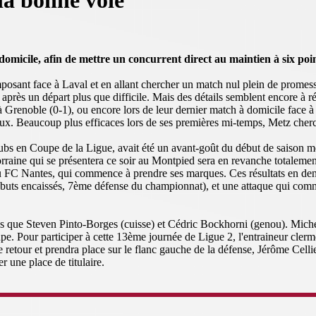
la bonne voie
micile, afin de mettre un concurrent direct au maintien à six poin
mposant face à Laval et en allant chercher un match nul plein de promes
, après un départ plus que difficile. Mais des détails semblent encore à
 Grenoble (0-1), ou encore lors de leur dernier match à domicile face à 
ieux. Beaucoup plus efficaces lors de ses premières mi-temps, Metz cherc
 clubs en Coupe de la Ligue, avait été un avant-goût du début de saison
orraine qui se présentera ce soir au Montpied sera en revanche totaleme
du FC Nantes, qui commence à prendre ses marques. Ces résultats en den
 buts encaissés, 7ème défense du championnat), et une attaque qui comm
plus que Steven Pinto-Borges (cuisse) et Cédric Bockhorni (genou). Mic
pe. Pour participer à cette 13ème journée de Ligue 2, l'entraineur cler
retour et prendra place sur le flanc gauche de la défense, Jérôme Cellie
r une place de titulaire.