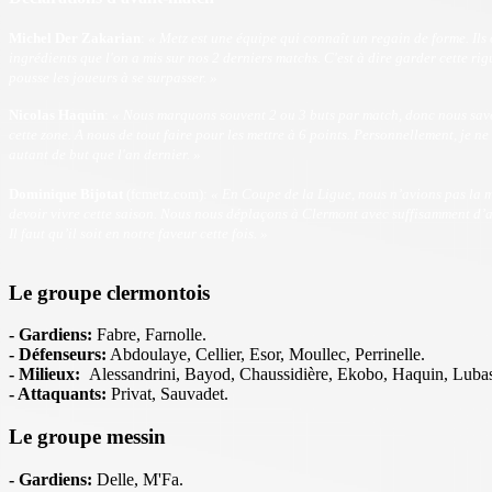
Michel Der Zakarian
:
« Metz est une équipe qui connaît un regain de forme. Ils 
ingrédients que l'on a mis sur nos 2 derniers matchs. C'est à dire garder cette ri
pousse les joueurs à se surpasser.
»
Nicolas Haquin
:
« Nous marquons souvent 2 ou 3 buts par match, donc nous savons
cette zone. A nous de tout faire pour les mettre à 6 points. Personnellement, je n
autant de but que l'an dernier.
»
Dominique Bijotat
(fcmetz.com)
:
« En Coupe de la Ligue, nous n’avions pas la m
devoir vivre cette saison. Nous nous déplaçons à Clermont avec suffisamment d’am
Il faut qu’il soit en notre faveur cette fois.
»
Le groupe clermontois
- Gardiens:
Fabre, Farnolle.
- Défenseurs:
Abdoulaye, Cellier, Esor, Moullec, Perrinelle.
- Milieux:
Alessandrini, Bayod, Chaussidière, Ekobo, Haquin, Lubas
- Attaquants:
Privat, Sauvadet.
Le groupe messin
- Gardiens:
Delle, M'Fa.