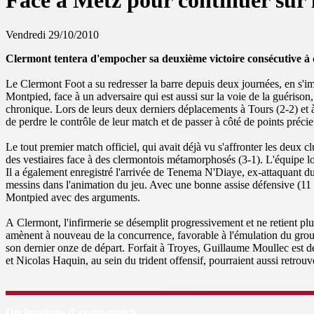
Face à Metz pour continuer sur 
Vendredi 29/10/2010
Clermont tentera d'empocher sa deuxième victoire consécutive à do
Le Clermont Foot a su redresser la barre depuis deux journées, en s'i
Montpied, face à un adversaire qui est aussi sur la voie de la guérison
chronique. Lors de leurs deux derniers déplacements à Tours (2-2) et à
de perdre le contrôle de leur match et de passer à côté de points préc
Le tout premier match officiel, qui avait déjà vu s'affronter les deux
des vestiaires face à des clermontois métamorphosés (3-1). L'équipe l
Il a également enregistré l'arrivée de Tenema N'Diaye, ex-attaquant 
messins dans l'animation du jeu. Avec une bonne assise défensive (11
Montpied avec des arguments.
A Clermont, l'infirmerie se désemplit progressivement et ne retient 
amènent à nouveau de la concurrence, favorable à l'émulation du grou
son dernier onze de départ. Forfait à Troyes, Guillaume Moullec est de 
et Nicolas Haquin, au sein du trident offensif, pourraient aussi retrouve
Déclarations d'avant-match