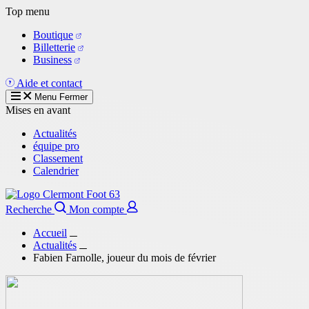
Aller
Top menu
au
Boutique
contenu
Billetterie
principal
Business
Aide et contact
Menu
Fermer
Mises en avant
Actualités
équipe pro
Classement
Calendrier
Recherche
Mon compte
Accueil
Actualités
Fabien Farnolle, joueur du mois de février