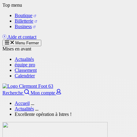
Aller
Top menu
au
Boutique
contenu
Billetterie
principal
Business
Aide et contact
Menu
Fermer
Mises en avant
Actualités
équipe pro
Classement
Calendrier
Recherche
Mon compte
Accueil
Actualités
Excellente opération à Istres !