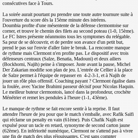
consécutives face à Tours.
La soirée aurait pourtant pu prendre une toute autre tournure suite à
l'ouverture du score dès la 15ème minute des istréens.
Doumbia profite d'une mésentente de la défense clermontoise sur
corner, et trouve le chemin des filets au second poteau (1-0, 15ème).
Le FC Istres présente néanmoins tous les symptomes du relégable.
Sa peur de se découvrir, et de perdre son avance d'un petit but,
prend le pas sur l'envie d'aller faire le break. La rencontre manque
de rythme mais Clermont n'en profite pas. Le dispositif avec trois
défenseurs centraux (Salze, Benatia, Madouni) et deux ailiers
(Bockhorni, Najih) peine à s'imposer. Juste avant la pause, Michel
Der Zakarian modifie son plan de jeu. L'entrée de Cellier à la place
de Salze permet à l'équipe de repasser en 4-2-3-1, et à Najih de
jouer un rôle plus offensif. Coaching payant ? Clermont égalise dans
la foulée, avec Yacine Brahimi passeur décisif pour Nicolas Haquin.
Le meilleur buteur clermontois, lancé dans la profondeur, crochète
Ménétrier et remet les pendules à l'heure (1-1, 43ème).
Le manque de rythme se fait encore sentir à la reprise. Il faut
attendre l'heure de jeu pour que le match s'emballe, avec Rafik Saïfi
qui réclame un penalty en vain (61ème). Puis Chafik Najih est
expulsé pour un tacle en retard, synonyme de second carton jaune
(62ème). En infériorité numérique, Clermont ne s'attend pas à vivre
une fin de match des plus réjouissantes. C'est sans compter