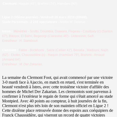
Clermont
:
Haquin (43'), Brahimi (74'), Hamdani (90').
Ligue 2
(30ème journée) - Vendredi 26 mars 2010 (20h00).
Stade Parsemain - 2 248 spectateurs
- Arbitre M. Delerue.
Istres
:
Ménétrier - Scotto, Doumbia, Diawara, Flegeau - Coulibaly (c) (Santos
67'), Bikoyoi, El Bahri, Begeorgi (Ciaravino 46') - Untereiner, Saïfi.
Entraîneur : H. Stambouli.
Clermont :
Fabre - Bockhorni
, Salze
(Cellier 42'), Benatia
, Madouni, Najih
(62') - Ekobo, Chaussidière (c)
- Haquin (Hamdani 79'), Brahimi - Arnaud
(Armand 64').
Entraîneur : M. Der Zakarian.
La semaine du Clermont Foot, qui avait commencé par une victoire
3-0 mardi face à Ajaccio, en match en retard, s'est terminée en
beauté vendredi à Istres, avec cette troisième victoire d'affilée des
hommes de Michel Der Zakarian. Les clermontois sont parvenus à
confirmer à l'extérieur le regain de forme qui s'était amorcé au stade
Montpied. Avec 40 points au compteur, à huit journées de la fin,
Clermont n'est plus très loin de son maintien officiel en Ligue 2 !
Cette dixième place retrouvée donne des espoirs aux coéquipiers de
Franck Chaussidière, qui viseront un record de quatre victoires