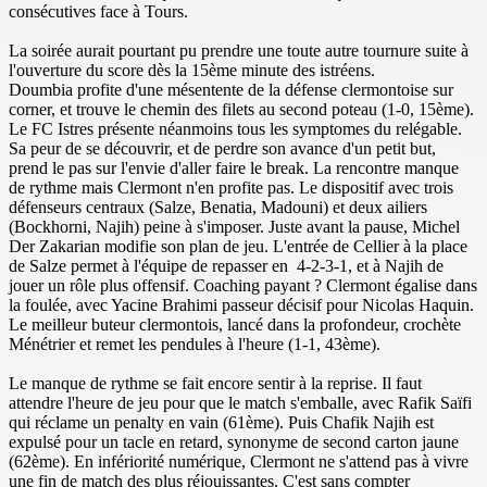
consécutives face à Tours.
La soirée aurait pourtant pu prendre une toute autre tournure suite à
l'ouverture du score dès la 15ème minute des istréens.
Doumbia profite d'une mésentente de la défense clermontoise sur
corner, et trouve le chemin des filets au second poteau (1-0, 15ème).
Le FC Istres présente néanmoins tous les symptomes du relégable.
Sa peur de se découvrir, et de perdre son avance d'un petit but,
prend le pas sur l'envie d'aller faire le break. La rencontre manque
de rythme mais Clermont n'en profite pas. Le dispositif avec trois
défenseurs centraux (Salze, Benatia, Madouni) et deux ailiers
(Bockhorni, Najih) peine à s'imposer. Juste avant la pause, Michel
Der Zakarian modifie son plan de jeu. L'entrée de Cellier à la place
de Salze permet à l'équipe de repasser en 4-2-3-1, et à Najih de
jouer un rôle plus offensif. Coaching payant ? Clermont égalise dans
la foulée, avec Yacine Brahimi passeur décisif pour Nicolas Haquin.
Le meilleur buteur clermontois, lancé dans la profondeur, crochète
Ménétrier et remet les pendules à l'heure (1-1, 43ème).
Le manque de rythme se fait encore sentir à la reprise. Il faut
attendre l'heure de jeu pour que le match s'emballe, avec Rafik Saïfi
qui réclame un penalty en vain (61ème). Puis Chafik Najih est
expulsé pour un tacle en retard, synonyme de second carton jaune
(62ème). En infériorité numérique, Clermont ne s'attend pas à vivre
une fin de match des plus réjouissantes. C'est sans compter