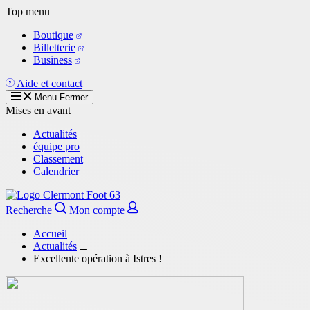
Aller
Top menu
au
Boutique
contenu
Billetterie
principal
Business
Aide et contact
Menu
Fermer
Mises en avant
Actualités
équipe pro
Classement
Calendrier
Recherche
Mon compte
Accueil
Actualités
Excellente opération à Istres !