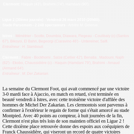
Clermont
:
Haquin (43'), Brahimi (74'), Hamdani (90').
Ligue 2
(30ème journée) - Vendredi 26 mars 2010 (20h00).
Stade Parsemain - 2 248 spectateurs
- Arbitre M. Delerue.
Istres
:
Ménétrier - Scotto, Doumbia, Diawara, Flegeau - Coulibaly (c) (Santos
67'), Bikoyoi, El Bahri, Begeorgi (Ciaravino 46') - Untereiner, Saïfi.
Entraîneur : H. Stambouli.
Clermont :
Fabre - Bockhorni
, Salze
(Cellier 42'), Benatia
, Madouni, Najih
(62') - Ekobo, Chaussidière (c)
- Haquin (Hamdani 79'), Brahimi - Arnaud
(Armand 64').
Entraîneur : M. Der Zakarian.
La semaine du Clermont Foot, qui avait commencé par une victoire
3-0 mardi face à Ajaccio, en match en retard, s'est terminée en
beauté vendredi à Istres, avec cette troisième victoire d'affilée des
hommes de Michel Der Zakarian. Les clermontois sont parvenus à
confirmer à l'extérieur le regain de forme qui s'était amorcé au stade
Montpied. Avec 40 points au compteur, à huit journées de la fin,
Clermont n'est plus très loin de son maintien officiel en Ligue 2 !
Cette dixième place retrouvée donne des espoirs aux coéquipiers de
Franck Chaussidière, qui viseront un record de quatre victoires