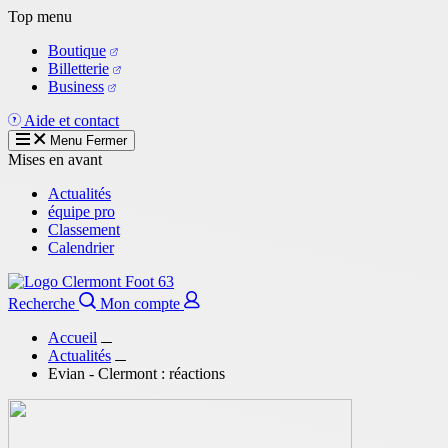
Aller
Top menu
au
Boutique
contenu
Billetterie
principal
Business
Aide et contact
Menu
Fermer
Mises en avant
Actualités
équipe pro
Classement
Calendrier
Recherche
Mon compte
Accueil
Actualités
Evian - Clermont : réactions