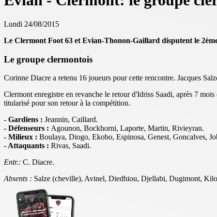
Evian - Clermont: le groupe cle
Lundi 24/08/2015
Le Clermont Foot 63 et Evian-Thonon-Gaillard disputent le 2ème
Le groupe clermontois
Corinne Diacre a retenu 16 joueurs pour cette rencontre. Jacques Salze 
Clermont enregistre en revanche le retour d'Idriss Saadi, après 7 mois
titularisé pour son retour à la compétition.
- Gardiens :
Jeannin, Caillard.
- Défenseurs :
Agounon, Bockhorni, Laporte, Martin, Rivieyran.
- Milieux :
Boulaya, Diogo, Ekobo, Espinosa, Genest, Goncalves, Job
- Attaquants :
Rivas, Saadi.
Entr.:
C. Diacre.
Absents :
Salze (cheville), Avinel, Diedhiou, Djellabi, Dugimont, Ki