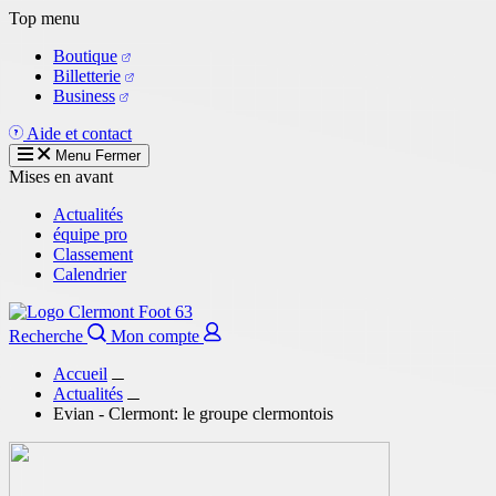
Aller
Top menu
au
Boutique
contenu
Billetterie
principal
Business
Aide et contact
Menu
Fermer
Mises en avant
Actualités
équipe pro
Classement
Calendrier
Recherche
Mon compte
Accueil
Actualités
Evian - Clermont: le groupe clermontois