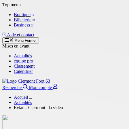
Aller
Top menu
au
Boutique
contenu
Billetterie
principal
Business
Aide et contact
Menu
Fermer
Mises en avant
Actualités
équipe pro
Classement
Calendrier
Recherche
Mon compte
Accueil
Actualités
Evian - Clermont : la vidéo