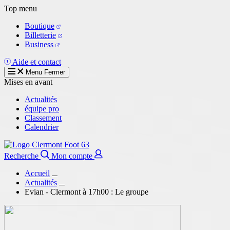
Aller
Top menu
au
Boutique
contenu
Billetterie
principal
Business
Aide et contact
Menu
Fermer
Mises en avant
Actualités
équipe pro
Classement
Calendrier
Recherche
Mon compte
Accueil
Actualités
Evian - Clermont à 17h00 : Le groupe