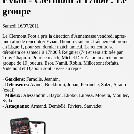
Evian - Clermont à 17h00 : Le
groupe
Samedi 16/07/2011
Le Clermont Foot a pris la direction d'Annemasse vendredi après-
midi afin de rencontrer Evian-Thonon-Gaillard, fraîchement promu
en Ligue 1, pour son dernier match amical. La rencontre se
déroulera ce samedi à 17h00 à Reignier (74) et sera arbitrée par
Tony Chapron. Pour ce match, Michel Der Zakarian a retenu un
groupe de 19 joueurs. Esor, Namli, Robin, Millot sont forfaits.
Videmont et Djabour sont laissés au repos.
-
Gardiens:
Farnolle, Jeannin.
-
Défenseurs:
Avinel, Bockhorni, Jouan, Perrinelle, Salze, Strano
(essai).
-
Milieux:
Alessandrini, Bayod, Ekobo, Lubasa, Moreira, Moullec,
Sylla.
-
Attaquants:
Armand, Dembélé, Rivière, Sauvadet.