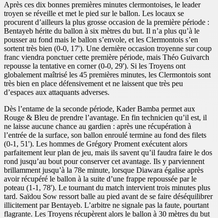
Après ces dix bonnes premières minutes clermontoises, le leader
troyen se réveille et met le pied sur le ballon. Les locaux se
procurent d’ailleurs la plus grosse occasion de la première période :
Bentayeb hérite du ballon à six mètres du but. Il n’a plus qu’à le
pousser au fond mais le ballon s’envole, et les Clermontois s’en
sortent très bien (0-0, 17'). Une dernière occasion troyenne sur coup
franc viendra ponctuer cette première période, mais Théo Guivarch
repousse la tentative en corner (0-0, 29'). Si les Troyens ont
globalement maîtrisé les 45 premières minutes, les Clermontois sont
très bien en place défensivement et ne laissent que très peu
d’espaces aux attaquants adverses.
Dès l’entame de la seconde période, Kader Bamba permet aux
Rouge & Bleu de prendre l’avantage. En fin technicien qu’il est, il
ne laisse aucune chance au gardien : après une récupération à
l’entrée de la surface, son ballon enroulé termine au fond des filets
(0-1, 51'). Les hommes de Grégory Proment exécutent alors
parfaitement leur plan de jeu, mais ils savent qu’il faudra faire le dos
rond jusqu’au bout pour conserver cet avantage. Ils y parviennent
brillamment jusqu’à la 78e minute, lorsque Diawara égalise après
avoir récupéré le ballon à la suite d’une frappe repoussée par le
poteau (1-1, 78'). Le tournant du match intervient trois minutes plus
tard. Saïdou Sow ressort balle au pied avant de se faire déséquilibrer
illicitement par Bentayeb. L’arbitre ne signale pas la faute, pourtant
flagrante. Les Troyens récupèrent alors le ballon à 30 mètres du but