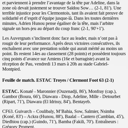
et parviennent à prendre l’avantage de la tête par Adeline, dans la
zone où devait justement se trouver Saïdou Sow… (2-1, 81'). Une
terrible injustice pour les Clermontois, tant ils avaient fait preuve de
solidarité et d’esprit d’équipe jusque-là. Dans les toutes dernières
minutes, Adrien Hunou pense égaliser de la tête, mais l’arbitre
signale un hors-jeu au départ du coup franc (2-1, 90'+1').
Les Auvergnats s’inclinent donc face au leader, mais n’ont pas à
rougir de leur performance. Après deux victoires consécutives, ils
enchaînent avec une prestation solide qui aurait mérité au moins un
point. Ils restent 14es au classement (28 points) et possèdent toujours
cinq points d’avance sur Amiens (16e et barragiste) avant la
réception de Pau, vendredi 13 mars à 20h au stade Gabriel-
Montpied.
Feuille de match. ESTAC Troyes / Clermont Foot 63 (2-1)
ESTAC.
Konaté - Maronnier (Ouzenadji, 86'), Monfray (cap.),
Gambor (Boura, 66'), Diawara - Diop, Adeline, Mille - Detourbet
(Ripart, 71'), Diawara (El Idrissy, 84'), Bentayeb.
CF63. Guivarch – Coulibaly, M’Bahia, Sow, Salmier, Nsimba
(Koné, 83') – Ackra (Hunou, 88'), Baalal – Cantero (Camblan, 45'),
Diedhiou (cap.) (Guindo, 71'), Bamba (Fakili, 70'). Entraîneurs :
Grégory Proment.