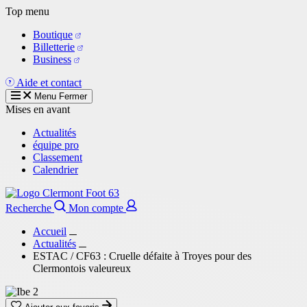
Aller
Top menu
au
Boutique
contenu
Billetterie
principal
Business
Aide et contact
Menu
Fermer
Mises en avant
Actualités
équipe pro
Classement
Calendrier
Recherche
Mon compte
Accueil
Actualités
ESTAC / CF63 : Cruelle défaite à Troyes pour des
Clermontois valeureux